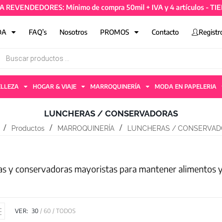
DORES: Mínimo de compra 50mil + IVA y 4 artículos - TIENDA REVE
DA
FAQ’s
Nosotros
PROMOS
Contacto
Registr
ELLEZA
HOGAR & VIAJE
MARROQUINERÍA
MODA EN PAPELERIA
LUNCHERAS / CONSERVADORAS
Productos
MARROQUINERÍA
LUNCHERAS / CONSERVAD
s y conservadoras mayoristas para mantener alimentos y 
VER:
30
60
TODOS