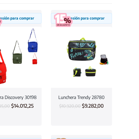
 sesión para comprar
Inicia sesión para comprar
ra Discovery 30198
Lunchera Trendy 28780
$
14.012,25
$
9.282,00
85,00
$
10.920,00