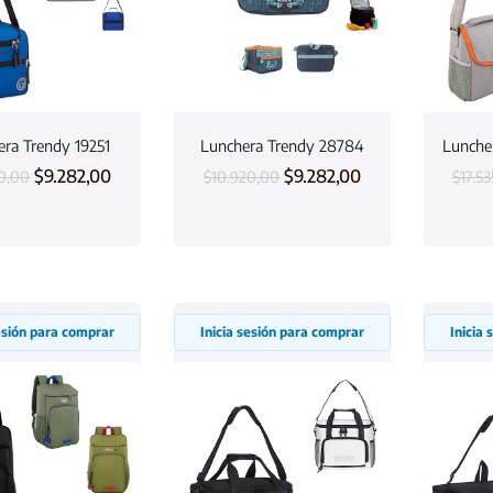
ra Trendy 19251
Lunchera Trendy 28784
Lunche
$
9.282,00
$
9.282,00
0,00
$
10.920,00
$
17.5
sesión para comprar
Inicia sesión para comprar
Inicia