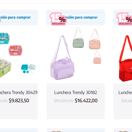
sesión para comprar
Inicia sesión para comprar
Inicia
nchera Trendy 30429
Lunchera Trendy 30182
Lunche
$
9.823,50
$
16.422,00
15,00
$
19.320,00
$
16.4