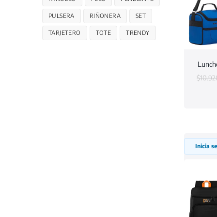
PULSERA
RIÑONERA
SET
TARJETERO
TOTE
TRENDY
Lunche
$
10.92
Inicia 