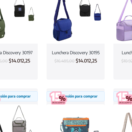
a Discovery 30197
Lunchera Discovery 30195
Lunch
$
14.012,25
$
14.012,25
5,00
$
16.485,00
$
10.9
sesión para comprar
Inicia sesión para comprar
Inicia