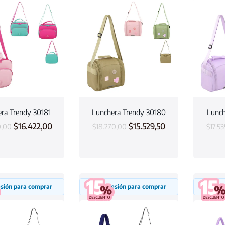
ra Trendy 30181
Lunchera Trendy 30180
Lunch
$
16.422,00
$
15.529,50
0,00
$
18.270,00
$
17.5
sesión para comprar
Inicia sesión para comprar
Inicia