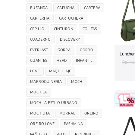
BUFANDA
CAPUCHA
CARTERA
CARTERITA
CARTUCHERA
CEPILLO
CINTURON
COLITAS
CUADERNO
DISCOVERY
EVERLAST
GORRA
GORRO
Luncher
GUANTES
HEAD
INFANTIL
$
16.48
LOVE
MAQUILLAJE
MARROQUINERIA
MOCHI
MOCHILA
Inicia 
MOCHILA ESTILO URBANO
MOCHILITA
MORRAL
OREIRO
OREIRO LOVE
PASHMINA
PAÑUELO
PELO
PENDIENTE