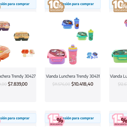
sesión para comprar
Inicia sesión para comprar
Inicia
nchera Trendy 30427
Vianda Lunchera Trendy 30431
Vianda L
$
7.839,00
$
10.418,40
0,00
$
11.576,00
$
12.
sesión para comprar
Inicia sesión para comprar
Inicia