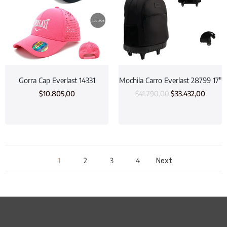
Gorra Cap Everlast 14331
Mochila Carro Everlast 28799 17″
$
10.805,00
$
41.790,00
$
33.432,00
1
2
3
4