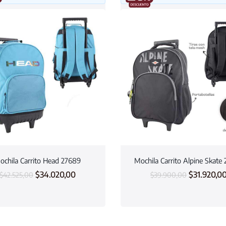
ochila Carrito Head 27689
Mochila Carrito Alpine Skate
$
34.020,00
$
31.920,0
$
42.525,00
$
39.900,00