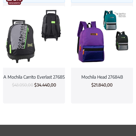
A Mochila Carrito Everlast 27685
Mochila Head 27684B
$
43.050,00
$
34.440,00
$
21.840,00