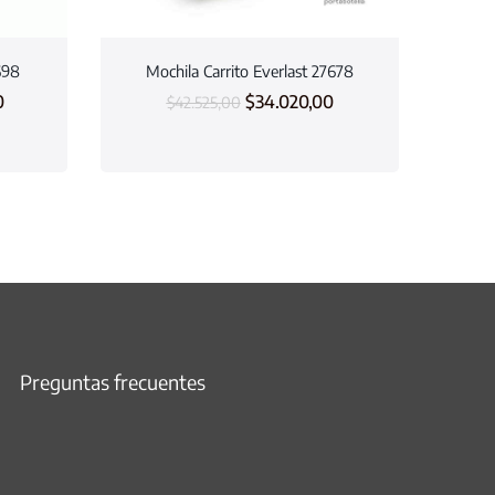
698
Mochila Carrito Everlast 27678
0
$
34.020,00
$
42.525,00
Preguntas frecuentes