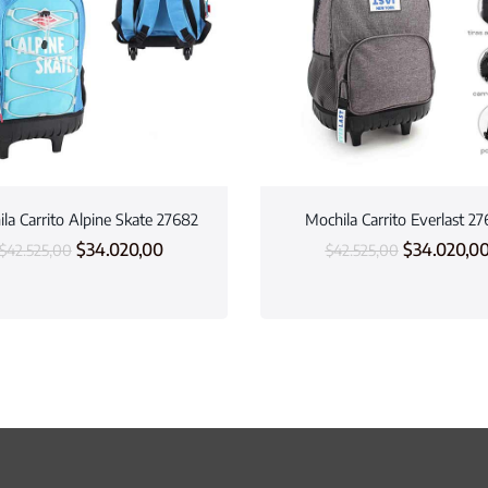
la Carrito Alpine Skate 27682
Mochila Carrito Everlast 2
$
34.020,00
$
34.020,0
$
42.525,00
$
42.525,00