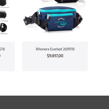
7678
Riñonera Everlast 26997B
0
$
9.817,00