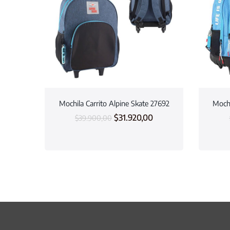
Mochila Carrito Alpine Skate 27692
Mochi
$
31.920,00
$
39.900,00