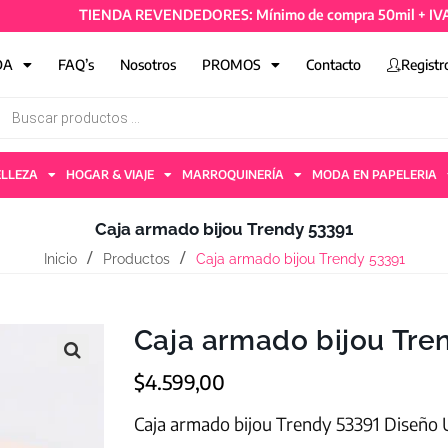
TIENDA REVENDEDORES: Mínimo de compra 50mil + IVA y 4 a
DA
FAQ’s
Nosotros
PROMOS
Contacto
Registr
ELLEZA
HOGAR & VIAJE
MARROQUINERÍA
MODA EN PAPELERIA
Caja armado bijou Trendy 53391
Inicio
Productos
Caja armado bijou Trendy 53391
Caja armado bijou Tre
$
4.599,00
Caja armado bijou Trendy 53391 Diseño U