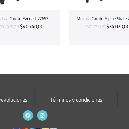
hila Carrito Everlast 27693
Mochila Carrito Alpine Skate
$
40.740,00
$
34.020,0
$
50.925,00
$
42.525,00
Devoluciones
Términos y condiciones