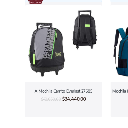
A Mochila Carrito Everlast 27685
Mochila 
$
34.440,00
$
43.050,00