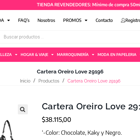
TIENDA REVENDEDORES: Mínimo de compra 50mil + IVA y
DA
FAQ’s
Nosotros
PROMOS
Contacto
Registr
ELLEZA
HOGAR & VIAJE
MARROQUINERÍA
MODA EN PAPELERIA
Cartera Oreiro Love 29196
Inicio
Productos
Cartera Oreiro Love 29196
Cartera Oreiro Love 2
$
38.115,00
‘-Color: Chocolate, Kaky y Negro.