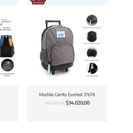
Mochila Carrito Everlast 27678
$
34.020,00
$
42.525,00