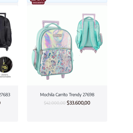
 27683
Mochila Carrito Trendy 27698
0
$
33.600,00
$
42.000,00