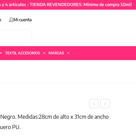
tículos - TIENDA REVENDEDORES: Mínimo de compra 50mil + IVA y 4
o
Mi cuenta
TEXTIL ACCESORIOS
MARCAS
y Negro. Medidas:28cm de alto x 31cm de ancho
Cuero PU.