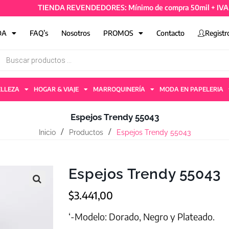
TIENDA REVENDEDORES: Mínimo de compra 50mil + IVA y 4 ar
DA
FAQ’s
Nosotros
PROMOS
Contacto
Registr
ELLEZA
HOGAR & VIAJE
MARROQUINERÍA
MODA EN PAPELERIA
Espejos Trendy 55043
Inicio
Productos
Espejos Trendy 55043
Espejos Trendy 55043
$
3.441,00
‘-Modelo: Dorado, Negro y Plateado.