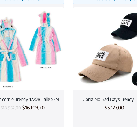
icornio Trendy 12298 Talle S-M
Gorra No Bad Days Trendy 
$
16.109,20
$
5.127,00
$
18.952,00