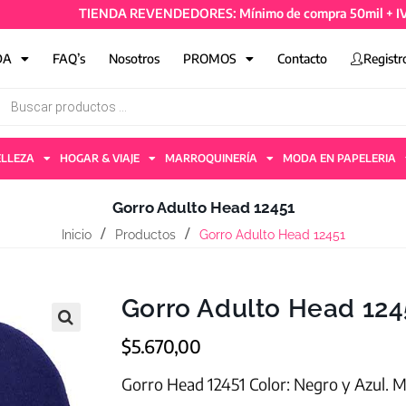
TIENDA REVENDEDORES: Mínimo de compra 50mil + IVA y 4 a
DA
FAQ’s
Nosotros
PROMOS
Contacto
Registr
ELLEZA
HOGAR & VIAJE
MARROQUINERÍA
MODA EN PAPELERIA
Gorro Adulto Head 12451
Inicio
Productos
Gorro Adulto Head 12451
Gorro Adulto Head 124
$
5.670,00
Gorro Head 12451 Color: Negro y Azul. Ma