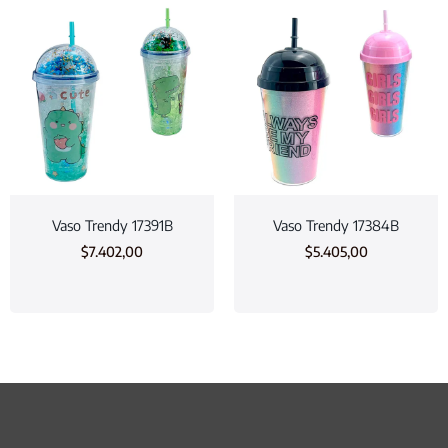
Vaso Trendy 17391B
Vaso Trendy 17384B
$
7.402,00
$
5.405,00