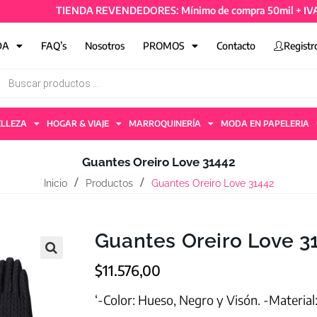
TIENDA REVENDEDORES: Mínimo de compra 50mil + IVA y 4 ar
DA
FAQ’s
Nosotros
PROMOS
Contacto
Registr
ELLEZA
HOGAR & VIAJE
MARROQUINERÍA
MODA EN PAPELERIA
Guantes Oreiro Love 31442
Inicio
Productos
Guantes Oreiro Love 31442
Guantes Oreiro Love 3
$
11.576,00
‘-Color: Hueso, Negro y Visón. -Material