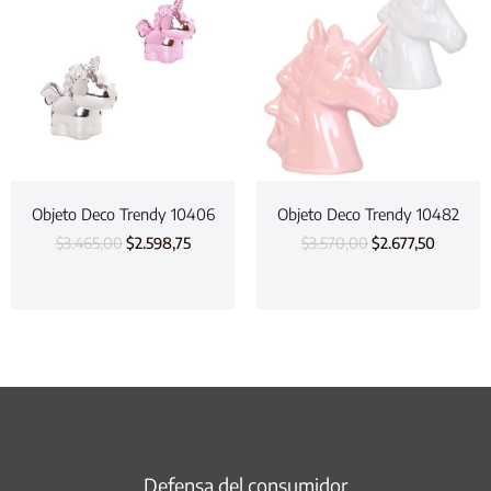
Objeto Deco Trendy 10406
Objeto Deco Trendy 10482
$
3.465,00
$
2.598,75
$
3.570,00
$
2.677,50
Defensa del consumidor