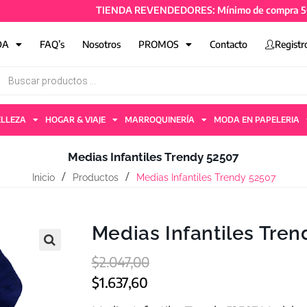
TIENDA REVENDEDORES: Mínimo de compra 50mil + I
DA
FAQ’s
Nosotros
PROMOS
Contacto
Registr
ELLEZA
HOGAR & VIAJE
MARROQUINERÍA
MODA EN PAPELERIA
Medias Infantiles Trendy 52507
Inicio
Productos
Medias Infantiles Trendy 52507
Medias Infantiles Tren
$
2.047,00
$
1.637,60