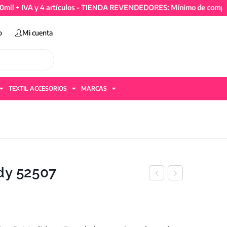
VA y 4 artículos - TIENDA REVENDEDORES: Mínimo de compra 50mil 
o
Mi cuenta
TEXTIL ACCESORIOS
MARCAS
dy 52507