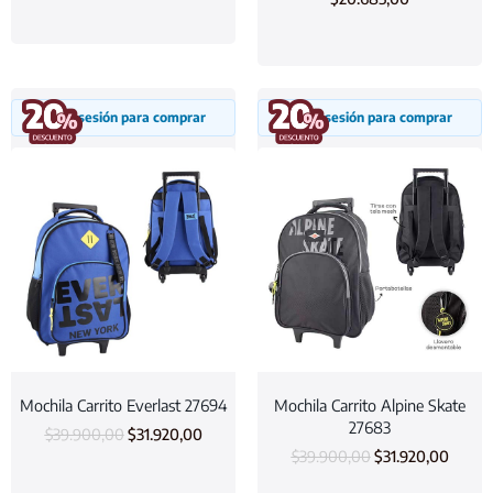
Inicia sesión para comprar
Inicia sesión para comprar
Mochila Carrito Everlast 27694
Mochila Carrito Alpine Skate
27683
$
39.900,00
$
31.920,00
$
39.900,00
$
31.920,00