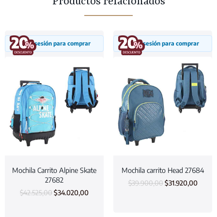
Productos relacionados
Inicia sesión para comprar
Inicia sesión para comprar
Mochila Carrito Alpine Skate
Mochila carrito Head 27684
27682
$
39.900,00
$
31.920,00
$
42.525,00
$
34.020,00