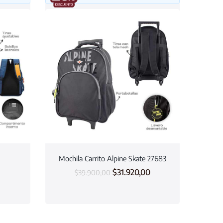
Mochila Carrito Alpine Skate 27683
$
31.920,00
$
39.900,00