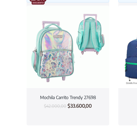
Mochila Carrito Trendy 27698
$
33.600,00
$
42.000,00