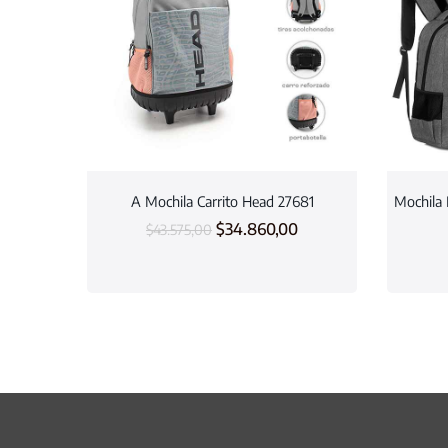
A Mochila Carrito Head 27681
Mochila 
$
34.860,00
$
43.575,00