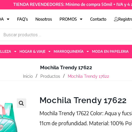
TIENDA REVENDEDORES: Mínimo de compra 50mil + IVA y 4 artícul
DA
FAQ’s
Nosotros
PROMOS
Contacto
Registr
ELLEZA
HOGAR & VIAJE
MARROQUINERÍA
MODA EN PAPELERIA
Mochila Trendy 17622
Inicio
Productos
Mochila Trendy 17622
Mochila Trendy 17622
Mochila Trendy 17622 Color: Aqua y fucs
11cm de profundidad. Material: 100% Pol