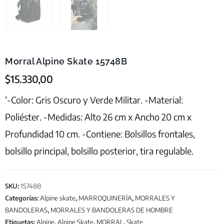
Morral Alpine Skate 15748B
$
15.330,00
‘-Color: Gris Oscuro y Verde Militar. -Material:
Poliéster. -Medidas: Alto 26 cm x Ancho 20 cm x
Profundidad 10 cm. -Contiene: Bolsillos frontales,
bolsillo principal, bolsillo posterior, tira regulable.
SKU:
15748B
Categorías:
Alpine skate
,
MARROQUINERÍA
,
MORRALES Y
BANDOLERAS
,
MORRALES Y BANDOLERAS DE HOMBRE
Etiquetas:
Alpine
,
Alpine Skate
,
MORRAL
,
Skate