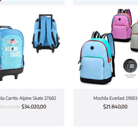
la Carrito Alpine Skate 27682
Mochila Everlast 21883
$
34.020,00
$
21.840,00
$
42.525,00