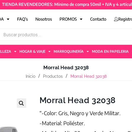
NDA REVENDEDORES: Mínimo de compra 50mil + IVA y 4 artículos - 
DA
FAQ’s
Nosotros
PROMOS
Contacto
Registr
ELLEZA
HOGAR & VIAJE
MARROQUINERÍA
MODA EN PAPELERIA
Morral Head 32038
Inicio
Productos
Morral Head 32038
Morral Head 32038
“-Color: Gris, Negro y Verde Militar.
-Material: Poliéster.