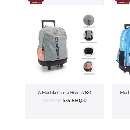
A Mochila Carrito Head 27681
Mochi
$
34.860,00
$
43.575,00