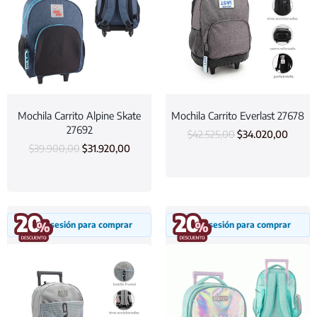
Mochila Carrito Alpine Skate
Mochila Carrito Everlast 27678
27692
$
42.525,00
$
34.020,00
$
39.900,00
$
31.920,00
Inicia sesión para comprar
Inicia sesión para comprar