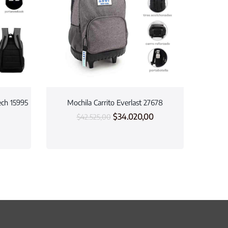
ech 15995
Mochila Carrito Everlast 27678
$
34.020,00
$
42.525,00