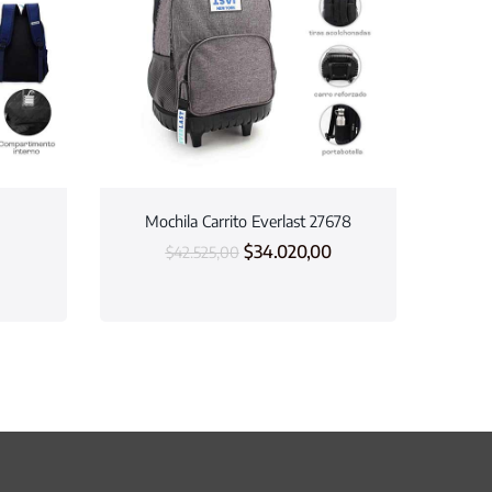
Mochila Carrito Everlast 27678
$
34.020,00
$
42.525,00