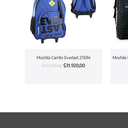
Mochila Carrito Everlast 27694
Mochila 
$
31.920,00
$
39.900,00