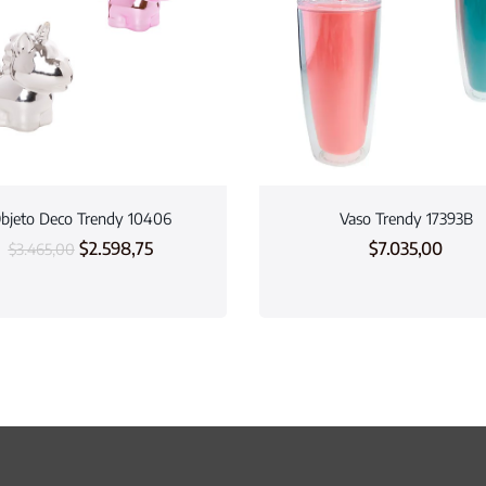
bjeto Deco Trendy 10406
Vaso Trendy 17393B
$
2.598,75
$
7.035,00
$
3.465,00