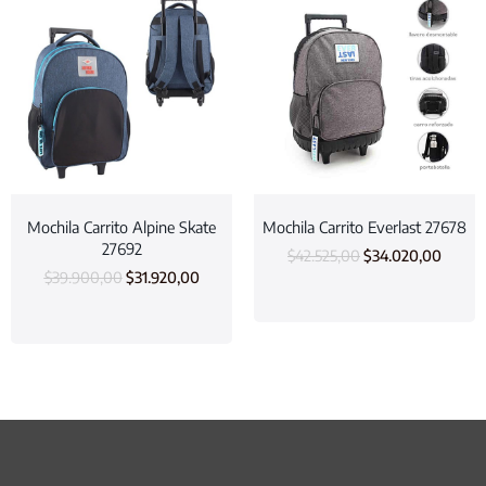
Mochila Carrito Alpine Skate
Mochila Carrito Everlast 27678
27692
$
42.525,00
$
34.020,00
$
39.900,00
$
31.920,00