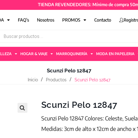
TIENDA REVENDEDORES: Mínimo de compra 50mil + IVA 
DA
FAQ’s
Nosotros
PROMOS
Contacto
Registr
ELLEZA
HOGAR & VIAJE
MARROQUINERÍA
MODA EN PAPELERIA
Scunzi Pelo 12847
Inicio
Productos
Scunzi Pelo 12847
Scunzi Pelo 12847
Scunzi Pelo 12847 Colores: Celeste, Suel
Medidas: 3cm de alto x 12cm de ancho x