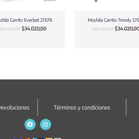
hila Carrito Everlast 27678
Mochila Carrito Trendy 27
$
34.020,00
$
34.020,0
$
42.525,00
$
42.525,00
Devoluciones
Términos y condiciones