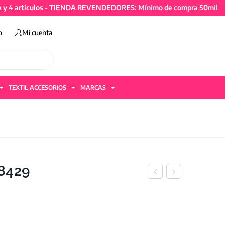
rtículos - TIENDA REVENDEDORES: Mínimo de compra 50mil + IVA y 
o
Mi cuenta
TEXTIL ACCESORIOS
MARCAS
28429