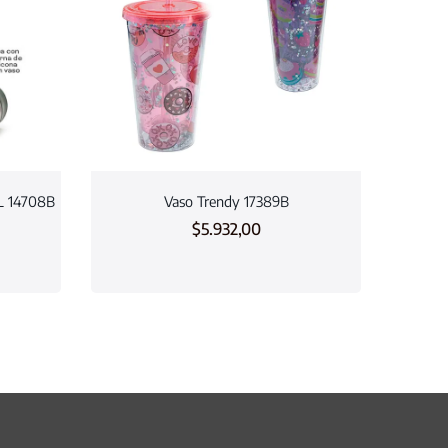
2L 14708B
Vaso Trendy 17389B
$
5.932,00