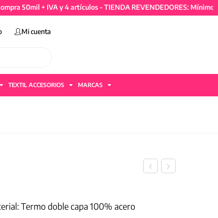
0mil + IVA y 4 artículos - TIENDA REVENDEDORES: Mínimo de comp
o
Mi cuenta
TEXTIL ACCESORIOS
MARCAS
0
terial: Termo doble capa 100% acero