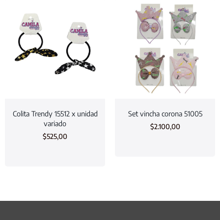
Colita Trendy 15512 x unidad
Set vincha corona 51005
variado
$
2.100,00
$
525,00