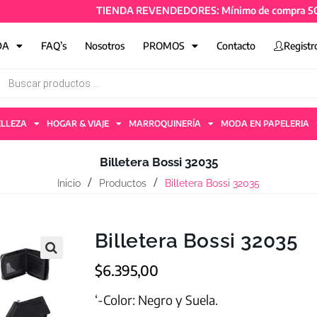
TIENDA REVENDEDORES: Mínimo de compra 50mil + IV
DA
FAQ’s
Nosotros
PROMOS
Contacto
Registr
ELLEZA
HOGAR & VIAJE
MARROQUINERÍA
MODA EN PAPELERIA
Billetera Bossi 32035
Inicio
Productos
Billetera Bossi 32035
Billetera Bossi 32035
$
6.395,00
‘-Color: Negro y Suela.