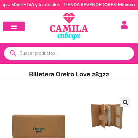
0mil + IVA y 4 artículos - TIENDA REVENDEDORES: Mínimo de comp
Billetera Oreiro Love 28322