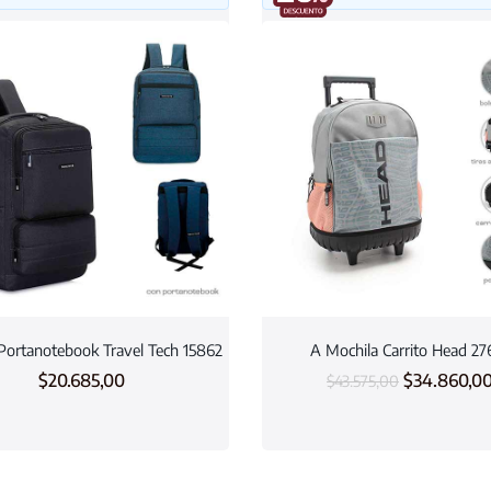
Portanotebook Travel Tech 15862
A Mochila Carrito Head 27
$
20.685,00
$
34.860,0
$
43.575,00