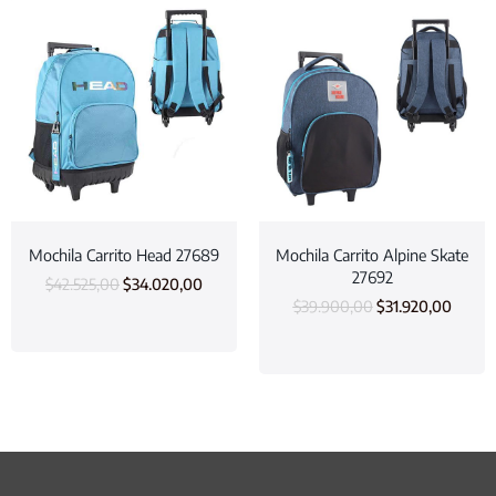
Mochila Carrito Head 27689
Mochila Carrito Alpine Skate
27692
$
42.525,00
$
34.020,00
$
39.900,00
$
31.920,00