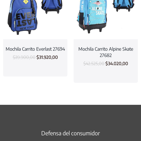
Mochila Carrito Everlast 27694
Mochila Carrito Alpine Skate
27682
$
39.900,00
$
31.920,00
$
42.525,00
$
34.020,00
Defensa del consumidor