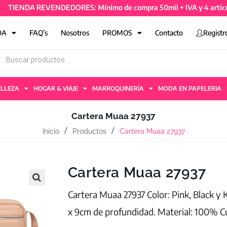
NDA REVENDEDORES: Mínimo de compra 50mil + IVA y 4 artículos -
DA
FAQ’s
Nosotros
PROMOS
Contacto
Registr
ELLEZA
HOGAR & VIAJE
MARROQUINERÍA
MODA EN PAPELERIA
Cartera Muaa 27937
Inicio
Productos
Cartera Muaa 27937
Cartera Muaa 27937
Cartera Muaa 27937 Color: Pink, Black y 
x 9cm de profundidad. Material: 100% 