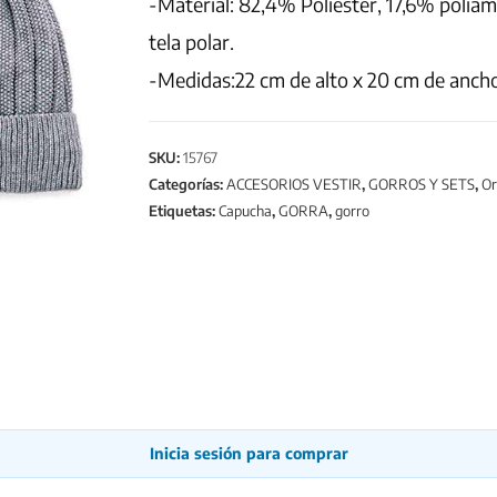
-Material: 82,4% Poliéster, 17,6% polia
tela polar.
-Medidas:22 cm de alto x 20 cm de anch
SKU:
15767
Categorías:
ACCESORIOS VESTIR
,
GORROS Y SETS
,
Or
Etiquetas:
Capucha
,
GORRA
,
gorro
Inicia sesión para comprar