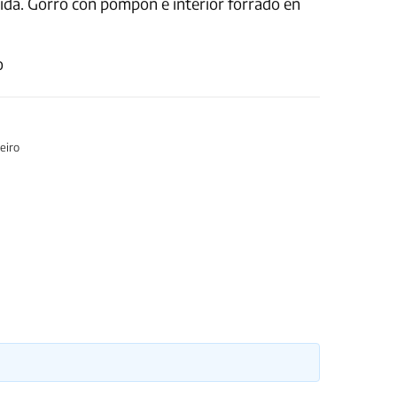
mida. Gorro con pompón e interior forrado en
o
eiro