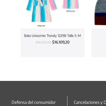
Bata Unicornio Trendy 12298 Talle S-M
$
16.109,20
$
18.952,00
Defensa del consumidor
Cancelaciones y 