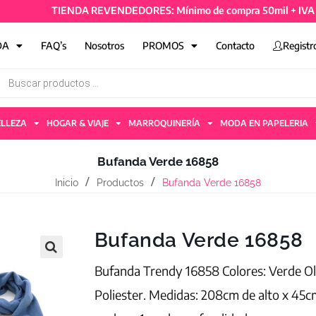
TIENDA REVENDEDORES: Mínimo de compra 50mil + IVA y 4 art
DA
FAQ’s
Nosotros
PROMOS
Contacto
Registr
ELLEZA
HOGAR & VIAJE
MARROQUINERÍA
MODA EN PAPELERIA
Bufanda Verde 16858
Inicio
Productos
Bufanda Verde 16858
Bufanda Verde 16858
Bufanda Trendy 16858 Colores: Verde Oli
Poliester. Medidas: 208cm de alto x 45c