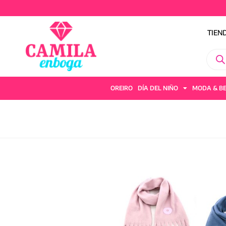
TIEN
OREIRO
DÍA DEL NIÑO
MODA & B