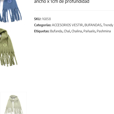
ancho x 1cm de profundidad
SKU:
16858
Categorías:
ACCESORIOS VESTIR
,
BUFANDAS
,
Trendy
Etiquetas:
Bufanda
,
Chal
,
Chalina
,
Pañuelo
,
Pashmina