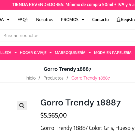
TIENDA REVENDEDORES: Mínimo de compra 50mil + IVA y 4 artícul
DA
FAQ’s
Nosotros
PROMOS
Contacto
Registr
ELLEZA
HOGAR & VIAJE
MARROQUINERÍA
MODA EN PAPELERIA
Gorro Trendy 18887
Inicio
Productos
Gorro Trendy 18887
Gorro Trendy 18887
$
5.565,00
Gorro Trendy 18887 Color: Gris, Hueso y