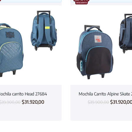
ochila carrito Head 27684
Mochila Carrito Alpine Skate
$
31.920,00
$
31.920,0
$
39.900,00
$
39.900,00