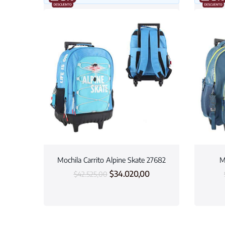
Mochila Carrito Alpine Skate 27682
M
$
34.020,00
$
42.525,00