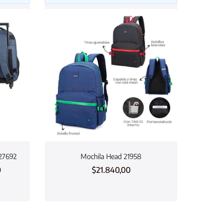
 27692
Mochila Head 21958
0
$
21.840,00