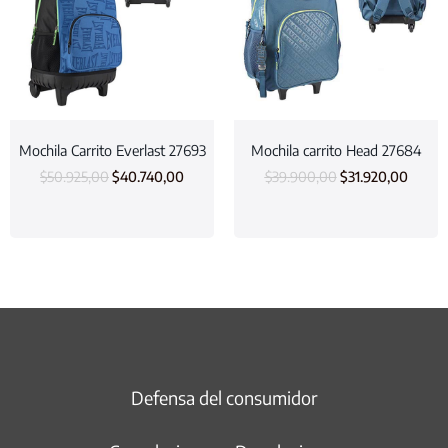
Mochila Carrito Everlast 27693
Mochila carrito Head 27684
$
50.925,00
$
40.740,00
$
39.900,00
$
31.920,00
Defensa del consumidor