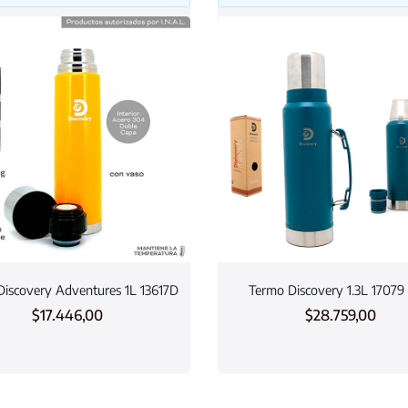
iscovery Adventures 1L 13617D
Termo Discovery 1.3L 17079
$
17.446,00
$
28.759,00