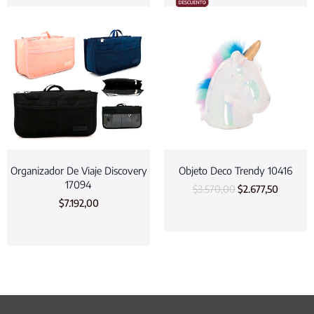
Organizador De Viaje Discovery
Objeto Deco Trendy 10416
17094
$
3.570,00
$
2.677,50
$
7.192,00