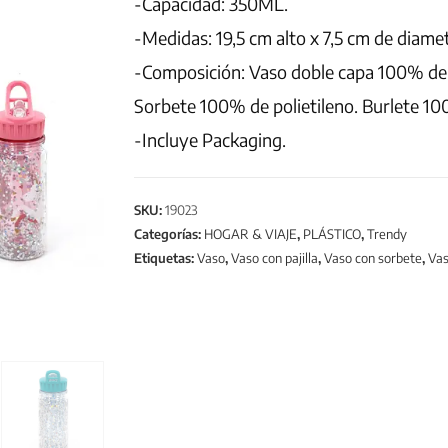
-Capacidad: 350ML.
-Medidas: 19,5 cm alto x 7,5 cm de diame
-Composición: Vaso doble capa 100% de p
Sorbete 100% de polietileno. Burlete 100
-Incluye Packaging.
SKU:
19023
Categorías:
HOGAR & VIAJE
,
PLÁSTICO
,
Trendy
Etiquetas:
Vaso
,
Vaso con pajilla
,
Vaso con sorbete
,
Vas