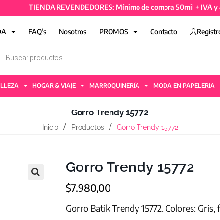
TIENDA REVENDEDORES: Mínimo de compra 50mil + IVA y 4 artíc
DA
FAQ’s
Nosotros
PROMOS
Contacto
Registr
ELLEZA
HOGAR & VIAJE
MARROQUINERÍA
MODA EN PAPELERIA
Gorro Trendy 15772
Inicio
Productos
Gorro Trendy 15772
Gorro Trendy 15772
$
7.980,00
Gorro Batik Trendy 15772. Colores: Gris, 