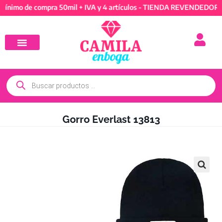
 de compra 50mil + IVA y 4 artículos - TIENDA REVENDEDORES: Mín
Gorro Everlast 13813