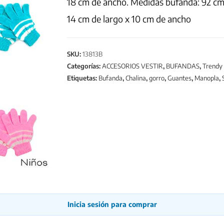
18 cm de ancho. Medidas bufanda: 92 cm 
14 cm de largo x 10 cm de ancho
SKU:
13813B
Categorías:
ACCESORIOS VESTIR
,
BUFANDAS
,
Trendy
Etiquetas:
Bufanda
,
Chalina
,
gorro
,
Guantes
,
Manopla
,
Inicia sesión para comprar