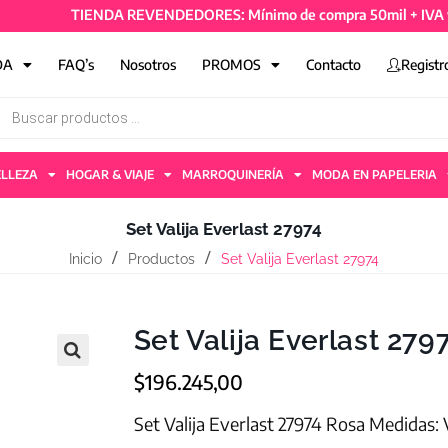
TIENDA REVENDEDORES: Mínimo de compra 50mil + IVA y 4 artí
DA
FAQ’s
Nosotros
PROMOS
Contacto
Registr
ELLEZA
HOGAR & VIAJE
MARROQUINERÍA
MODA EN PAPELERIA
Set Valija Everlast 27974
Inicio
Productos
Set Valija Everlast 27974
Set Valija Everlast 279
$
196.245,00
Set Valija Everlast 27974 Rosa Medidas: