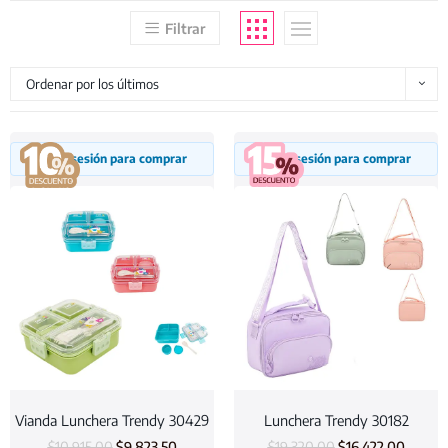
Filtrar
Ordenar por los últimos
Inicia sesión para comprar
Inicia sesión para comprar
Vianda Lunchera Trendy 30429
Lunchera Trendy 30182
$
10.915,00
$
9.823,50
$
19.320,00
$
16.422,00